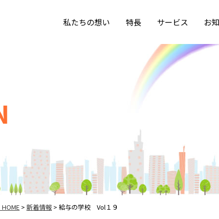
私たちの想い
特長
サービス
お
N
HOME
新着情報
給与の学校 Vol１９
>
>