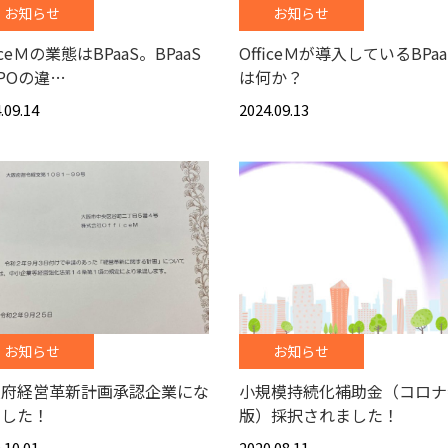
お知らせ
お知らせ
ficeＭの業態はBPaaS。BPaaS
OfficeＭが導入しているBPa
POの違…
は何か？
.09.14
2024.09.13
お知らせ
お知らせ
阪府経営革新計画承認企業にな
小規模持続化補助金（コロナ
ました！
版）採択されました！
.10.01
2020.08.11