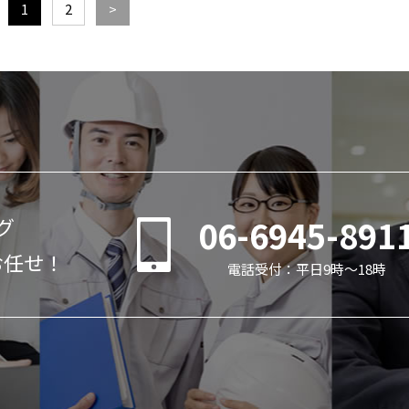
1
2
>
06-6945-891
グ
お任せ！
電話受付：平日9時～18時