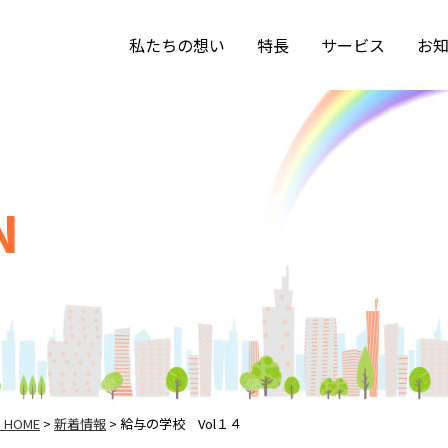
私たちの想い
特長
サービス
お
N
HOME
新着情報
給与の学校 Vol１４
>
>