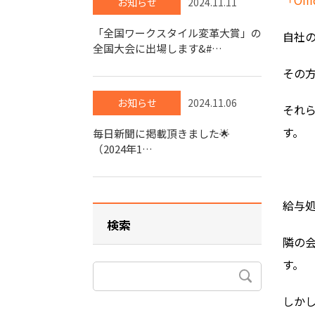
お知らせ
2024.11.11
「全国ワークスタイル変革大賞」の
自社
全国大会に出場します&#…
その
お知らせ
2024.11.06
それら
す。
毎日新聞に掲載頂きました🌟
（2024年1…
給与
検索
隣の
す。
しか