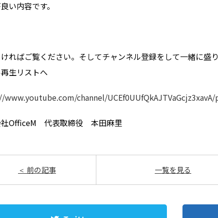
が良い内容です。
ければご覧ください。そしてチャンネル登録をして一緒に盛り上
ル再生リストへ
://www.youtube.com/channel/UCEf0UUfQkAJTVaGcjz3xavA/pl
社OfficeM 代表取締役 本田麻里
前の記事
一覧を見る