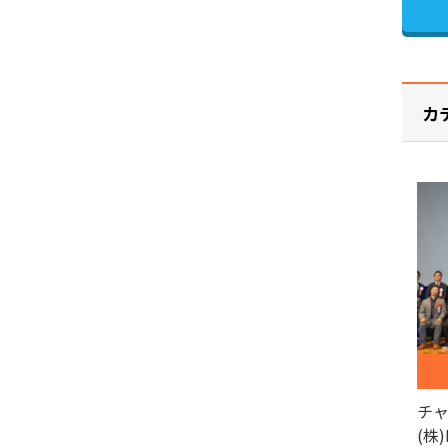
カ
チ
(株