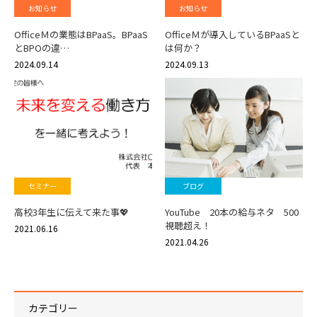
お知らせ
お知らせ
OfficeＭの業態はBPaaS。BPaaS
OfficeＭが導入しているBPaaSと
とBPOの違…
は何か？
2024.09.14
2024.09.13
セミナー
ブログ
高校3年生に伝えて来た事💖
YouTube 20本の給与ネタ 500
視聴超え！
2021.06.16
2021.04.26
カテゴリー