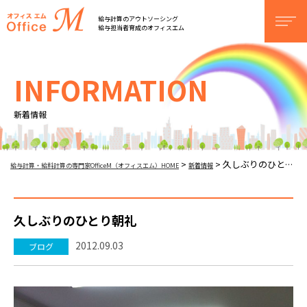
オフィスM
給与計算のアウトソーシング
men
給与担当者育成のオフィスエム
INFORMATION
新着情報
久しぶりのひとり朝礼
>
>
給与計算・給料計算の専門家OfficeM（オフィスエム）HOME
新着情報
久しぶりのひとり朝礼
2012.09.03
ブログ