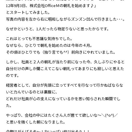
12年9月3日、株式会社OfficeＭの朝礼を始めます♪」
とスタートしてみました。
写真の内容を左から右に唱和しながらズンズン凹んで行きました･･･｡
なぜかというと、1人だったら物足りないと思ったからです。
これはとっても不思議な気持ちでした。
なぜなら、ひとりで朝礼を始めたのは今年の４月。
その頃はひとりでも（独り言でも^^）前向きにやれていました。
しかし、社員と２人の朝礼が当たり前になった今、久しぶりにやると
自分だけの声しか聞こえてこない朝礼ってあまりにも寂しいと思えた
のです。
経営者として、自分が先頭に立ってすべてを行なって行かねばならな
いと力んでいるのとは裏腹に、
どれだけ社員が心の支えになっているかを思い知らされた瞬間でし
た。
やっぱり、会社の中にはたくさん人が居てて欲しいな～＼(^o^)／
と思いを強くした朝になりました。
今期はがんばるぞ～！力いっぱい飛び出そう！！