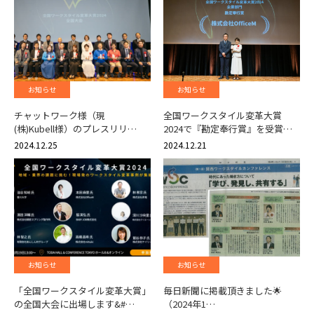
お知らせ
お知らせ
チャットワーク様（現
全国ワークスタイル変革大賞
(株)Kubell様）のプレスリリ…
2024で『勘定奉行賞』を受賞…
2024.12.25
2024.12.21
お知らせ
お知らせ
「全国ワークスタイル変革大賞」
毎日新聞に掲載頂きました🌟
の全国大会に出場します&#…
（2024年1…