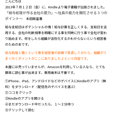
こんにちは
2013年７月１２日（金）に、Kindleより電子書籍が出版されました。
「給与処理が作る会社の底力」～社員の能力を開花させる３つの
ポイント〜
本田麻里著
給与支給日はポテンシャルの塊！給与計算を正しくする、
支給日を活
用する、会社の判断規準を明確にする事を同時
に行う事で会社が変わ
り始めます。何をしたら組織が活性
化するかわからないという経営者
のための本です。
給与処理と働くという事を経営者の目線で見直してみたら、組織がう
まく行くポイントがここにありました♪という内容です。
本屋には売っていませんが、Amazonを利用している人なら、とても
簡単に読む事が出来ます。専用端末は不要です。
①iPhone、iPad、アンドロイドなどのデバイスにKindleのアプリ（無
料）をダウンロード（配信先のデバイスを選ぶ）
ココ
②
をクリック
③Kindleのアプリを開ける
④まだダウンロード中だったら、１～２分待つ
⑤クリックして読む