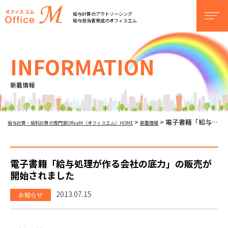
オフィスM
給与計算のアウトソーシング
men
給与担当者育成のオフィスエム
INFORMATION
新着情報
電子書籍「給与処理が作る会社の底力」の販売が開始されました
>
>
給与計算・給料計算の専門家OfficeM（オフィスエム）HOME
新着情報
電子書籍「給与処理が作る会社の底力」の販売が
開始されました
2013.07.15
お知らせ