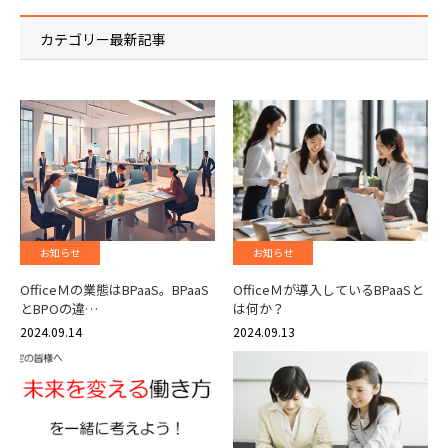
カテゴリー最新記事
お知らせ
お知らせ
OfficeＭの業態はBPaaS。BPaaS
OfficeＭが導入しているBPaaSと
とBPOの違…
は何か？
2024.09.14
2024.09.13