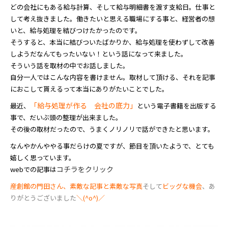
どの会社にもある給与計算、そして給与明細書を渡す支給日。仕事と
して考え抜きました。働きたいと思える職場にする事と、経営者の想
いと、給与処理を結びつけたかったのです。
そうすると、本当に結びついたばかりか、給与処理を使わずして改善
しようだなんてもったいない！という話になって来ました。
そういう話を取材の中でお話しました。
自分一人ではこんな内容を書けません。取材して頂ける、それを記事
におこして貰えるって本当にありがたいことでした。
「給与処理が作る 会社の底力」
最近、
という電子書籍を出版する
事で、だいぶ頭の整理が出来ました。
その後の取材だったので、うまくノリノリで話ができたと思います。
なんやかんややる事だらけの夏ですが、節目を頂いたようで、とても
嬉しく思っています。
コチラをクリック
webでの記事は
産創館の門田さん、素敵な記事と素敵な写真
そして
ビッグな機会
、あ
りがとうございました
＼(^o^)／