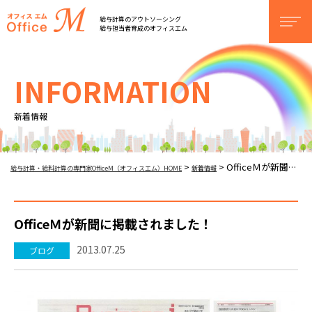
オフィスM
給与計算のアウトソーシング
men
給与担当者育成のオフィスエム
INFORMATION
新着情報
OfficeＭが新聞に掲載されました！
>
>
給与計算・給料計算の専門家OfficeM（オフィスエム）HOME
新着情報
OfficeＭが新聞に掲載されました！
2013.07.25
ブログ