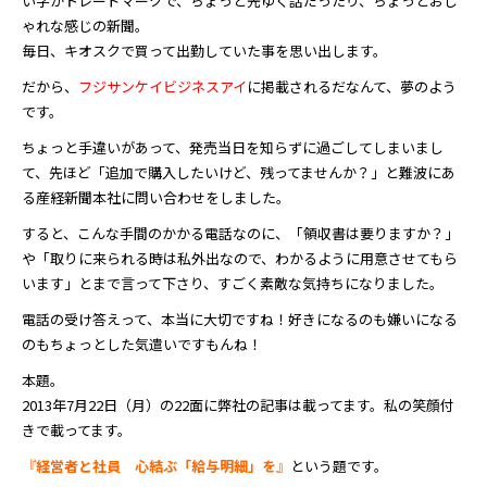
い字がトレードマークで、ちょっと先ゆく話だったり、ちょっとおし
ゃれな感じの新聞。
毎日、キオスクで買って出勤していた事を思い出します。
だから、
フジサンケイビジネスアイ
に掲載されるだなんて、夢のよう
です。
ちょっと手違いがあって、発売当日を知らずに過ごしてしまいまし
て、先ほど「追加で購入したいけど、残ってませんか？」と難波にあ
る産経新聞本社に問い合わせをしました。
すると、こんな手間のかかる電話なのに、「領収書は要りますか？」
や「取りに来られる時は私外出なので、わかるように用意させてもら
います」とまで言って下さり、すごく素敵な気持ちになりました。
電話の受け答えって、本当に大切ですね！好きになるのも嫌いになる
のもちょっとした気遣いですもんね！
本題。
2013年7月22日（月）の22面に弊社の記事は載ってます。私の笑顔付
きで載ってます。
『
経営者と社員 心結ぶ「給与明細」を
』
という題です。