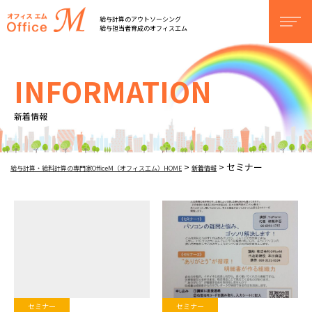
オフィスM
給与計算のアウトソーシング
men
給与担当者育成のオフィスエム
INFORMATION
新着情報
セミナー
>
>
給与計算・給料計算の専門家OfficeM（オフィスエム）HOME
新着情報
セミナー
セミナー