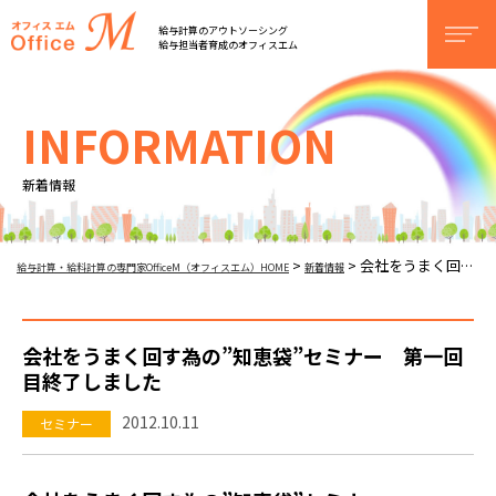
オフィスM
給与計算のアウトソーシング
men
給与担当者育成のオフィスエム
INFORMATION
新着情報
会社をうまく回す為の”知恵袋”セミナー 第一回目終了しました
>
>
給与計算・給料計算の専門家OfficeM（オフィスエム）HOME
新着情報
会社をうまく回す為の”知恵袋”セミナー 第一回
目終了しました
2012.10.11
セミナー