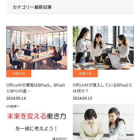
カテゴリー最新記事
お知らせ
お知らせ
OfficeＭの業態はBPaaS。BPaaS
OfficeＭが導入しているBPaaSと
とBPOの違…
は何か？
2024.09.14
2024.09.13