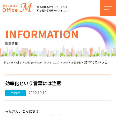
オフィスM
給与計算のアウトソーシング
men
給与担当者育成のオフィスエム
INFORMATION
新着情報
効率化という言葉には注意
>
>
給与計算・給料計算の専門家OfficeM（オフィスエム）HOME
新着情報
効率化という言葉には注意
2012.10.10
ブログ
みなさん、こんにちは。