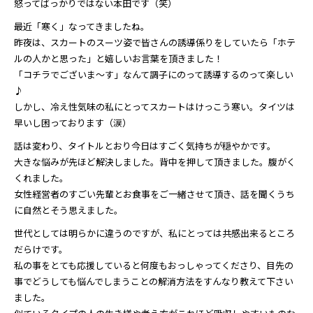
怒ってばっかりではない本田です（笑）
最近「寒く」なってきましたね。
昨夜は、スカートのスーツ姿で皆さんの誘導係りをしていたら「ホテ
ルの人かと思った」と嬉しいお言葉を頂きました！
「コチラでございま～す」なんて調子にのって誘導するのって楽しい
♪
しかし、冷え性気味の私にとってスカートはけっこう寒い。タイツは
早いし困っております（涙）
話は変わり、タイトルとおり今日はすごく気持ちが穏やかです。
大きな悩みが先ほど解決しました。背中を押して頂きました。腹がく
くれました。
女性経営者のすごい先輩とお食事をご一緒させて頂き、話を聞くうち
に自然とそう思えました。
世代としては明らかに違うのですが、私にとっては共感出来るところ
だらけです。
私の事をとても応援していると何度もおっしゃってくださり、目先の
事でどうしても悩んでしまうことの解消方法をすんなり教えて下さい
ました。