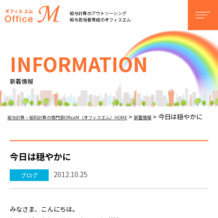
オフィスM
給与計算のアウトソーシング
men
給与担当者育成のオフィスエム
INFORMATION
新着情報
今日は穏やかに
>
>
給与計算・給料計算の専門家OfficeM（オフィスエム）HOME
新着情報
今日は穏やかに
2012.10.25
ブログ
みなさま、こんにちは。