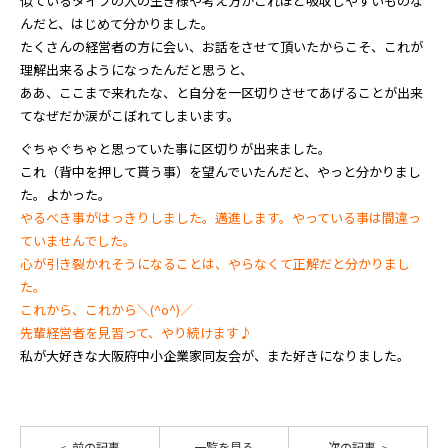
似ているタイプの人の生き様や考え方がこれほど吸収しやすいものな
んだと、はじめて分かりました。
たくさんの経営者の方に会い、お話をさせて頂いたからこそ、これが
理解出来るようになったんだと思うと、
ああ、ここまで来れたな、と自分を一区切りさせてあげることが出来
てなぜだか涙がこぼれてしまいます。
ぐちゃぐちゃと思っていた事に区切りが出来ました。
これ（背中を押して貰う事）を望んでいたんだと、やっと分かりまし
た。よかった。
やるべき事がはっきりしました。邁進します。やっている事は間違っ
ていませんでした。
心が引き裂かれそうになることは、やらなくて正解だと分かりまし
た。
これから、これから＼(^o^)／
先輩経営者を見習って、やり続けます♪
私が大好きな大阪府中小企業家同友会が、また好きになりました。
前の記事
一覧を見る
次の記事