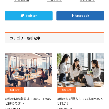
Twitter
Facebook
カテゴリー最新記事
お知らせ
お知らせ
OfficeＭの業態はBPaaS。BPaaS
OfficeＭが導入しているBPaaSと
とBPOの違…
は何か？
2024.09.14
2024.09.13