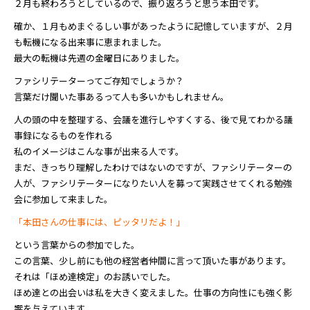
２月も終わろうとしているので、振り返ろうと思う本田です。
確か、１月もめまぐるしい事があったように記憶していますが、２月
も転機になる出来事に恵まれました。
最大の転機は先週の金曜日にありました。
ファシリテーターってご存知でしょうか？
言葉だけ聞いた事あるって人も多いかもしれません。
人の頭の中を整理する、会議を進行しやすくする、後で見てわかる議
事録になるものを作れる
私のイメージはこんな事が出来る人です。
まだ、きっちり理解したわけではないのですが、ファシリテーターの
人が、ファシリテーターになりたい人を募って実践させてくれる勉強
会に参加して来ました。
「本田さんの仕事には、ピッタリだよ！」
という言葉からの参加でした。
この言葉、少し前にも他の経営者仲間に言って頂いた事があります。
それは「ほめ達検定」のお誘いでした。
ほめ達との出会いは私を大きく変えました。仕事の方向性にも強く影
響を与えています。