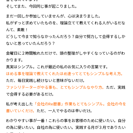
そしてまた、今回同じ事が起こりました。
まだ一回しか参加していませんが、心は決まりました。
私がずっと求めていたものを、理論立てて教えてくれる人がいるだな
んて、素敵！
どうして今まで知らなかったんだろう？自分で努力して会得するしか
ないと思っていたんだろう？
金曜日に２時間触れただけで、頭の整理がしやすくなっているのがわ
かります。
真実はシンプル。これが最近の私のお気に入りの言葉です。
ほめる事を理論で教えてくれたほめ達ってとてもシンプルな考え方。
ただ、毎日実践し続けないと意味がないだけ。
ファシリテーターがやる事も、とてもシンプルなやり方。
ただ、実践
で会得する必要があるだけ。
私が考え出した
「会社のRe暦書」作業もとてもシンプル。会社の今を
書いていくだけ。
ただ、一人でやるのは辛いだけ。
わかりやすい事が一番！これらの事をお客様のために使いたい。自分
の為に使いたい。自社の為に使いたい。実践する月が３月でありたい