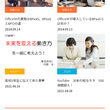
お知らせ
お知らせ
OfficeＭの業態はBPaaS。BPaaS
OfficeＭが導入しているBPaaSと
とBPOの違…
は何か？
2024.09.14
2024.09.13
セミナー
ブログ
高校3年生に伝えて来た事💖
YouTube 20本の給与ネタ 500
視聴超え！
2021.06.16
2021.04.26