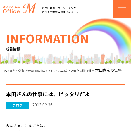
オフィスM
給与計算のアウトソーシング
men
給与担当者育成のオフィスエム
INFORMATION
新着情報
本田さんの仕事には、ピッタリだよ
>
>
給与計算・給料計算の専門家OfficeM（オフィスエム）HOME
新着情報
本田さんの仕事には、ピッタリだよ
2013.02.26
ブログ
みなさま、こんにちは。