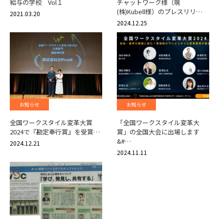
給与の学校 Vol１
チャットワーク様（現
(株)Kubell様）のプレスリリ…
2021.03.20
2024.12.25
お知らせ
お知らせ
全国ワークスタイル変革大賞
「全国ワークスタイル変革大
2024で『勘定奉行賞』を受賞…
賞」の全国大会に出場します
&#…
2024.12.21
2024.11.11