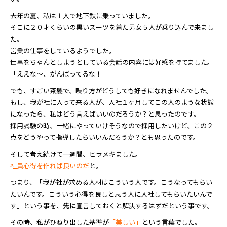
去年の夏、私は１人で地下鉄に乗っていました。
そこに２０才くらいの黒いスーツを着た男女５人が乗り込んで来まし
た。
営業の仕事をしているようでした。
仕事をちゃんとしようとしている会話の内容には好感を持てました。
「ええな～、がんばってるな！」
でも、すごい茶髪で、喋り方がどうしても好きになれませんでした。
もし、我が社に入って来る人が、入社１ヶ月してこの人のような状態
になったら、私はどう言えばいいのだろうか？と思ったのです。
採用試験の時、一緒にやっていけそうなので採用したいけど、この２
点をどうやって指導したらいいんだろうか？とも思ったのです。
そして考え続けて一週間、ヒラメキました。
社員心得を作れば良いのだ
と。
つまり、「我が社が求める人材はこういう人です。こうなってもらい
たいんです。こういう心得を良しと思う人に入社してもらいたいんで
す」という事を、
先に
宣言しておくと解決するはずだという事です。
その時、私がひねり出した基準が
「美しい」
という言葉でした。