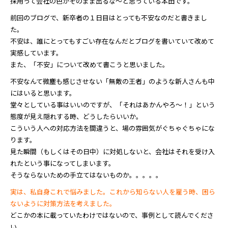
採用って会社の色がそのまま出るな～と思っている本田です。
前回のブログで、新卒者の１日目はとっても不安なのだと書きまし
た。
不安は、誰にとってもすごい存在なんだとブログを書いていて改めて
実感しています。
また、「不安」について改めて書こうと思いました。
不安なんて微塵も感じさせない「無敵の王者」のような新人さんも中
にはいると思います。
堂々としている事はいいのですが、「それはあかんやろ～！」という
態度が見え隠れする時、どうしたらいいか。
こういう人への対応方法を間違うと、場の雰囲気がぐちゃぐちゃにな
ります。
見た瞬間（もしくはその日中）に対処しないと、会社はそれを受け入
れたという事になってしまいます。
そうならないための手立てはないものか。。。。。
実は、私自身これで悩みました。これから知らない人を雇う時、困ら
ないように対策方法を考えました。
どこかの本に載っていたわけではないので、事例として読んでくださ
い。