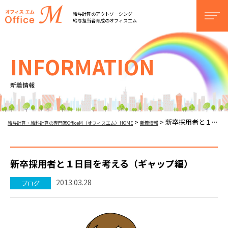
オフィスM
給与計算のアウトソーシング
men
給与担当者育成のオフィスエム
INFORMATION
新着情報
新卒採用者と１日目を考える（ギャップ編）
>
>
給与計算・給料計算の専門家OfficeM（オフィスエム）HOME
新着情報
新卒採用者と１日目を考える（ギャップ編）
2013.03.28
ブログ