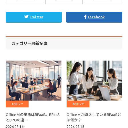
Twitter
Facebook
カテゴリー最新記事
お知らせ
お知らせ
OfficeＭの業態はBPaaS。BPaaS
OfficeＭが導入しているBPaaSと
とBPOの違…
は何か？
2024.09.14
2024.09.13