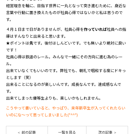
経営理念を軸に、目指す世界に一丸となって突き進むために、身近な
言葉や行動に置き換えたものが社員心得ではないかと私は思うので
す。
４月１日まで日がありませんが、社員心得を
作っていれば
社員への指
導はすんなりと出来ると思います。
★ポイントは
先
です。後付はしんどいです。でも無いより絶対に良い
です！
社員心得は鉄道のレール。みんなで一緒にその方向に進む為のレー
ル。
出来ていなくてもいいのです。弊社でも、朝礼で唱和する度にドキっ
とします（笑）
出来ることになるのが楽しいんです。成長なんです。達成感なんで
す。
出来てしまった優等生よりも、楽しいかもしれません。
こうやって書いていると、やっぱり、来年新卒生が入ってくれたらい
いのにな～って思ってしまいました(*^^*)
前の記事
一覧を見る
次の記事