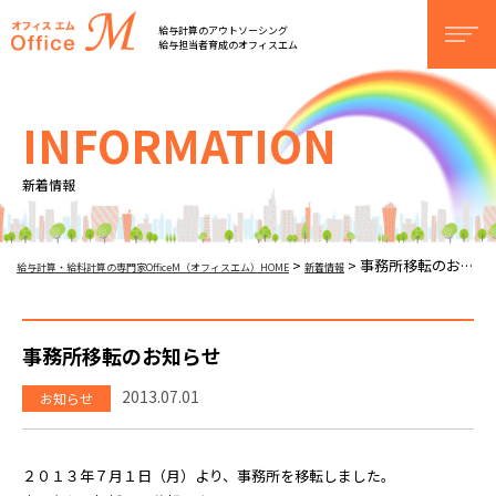
オフィスM
給与計算のアウトソーシング
men
給与担当者育成のオフィスエム
INFORMATION
新着情報
事務所移転のお知らせ
>
>
給与計算・給料計算の専門家OfficeM（オフィスエム）HOME
新着情報
事務所移転のお知らせ
2013.07.01
お知らせ
２０１３年７月１日（月）より、事務所を移転しました。