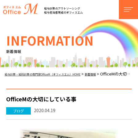
オフィスM
給与計算のアウトソーシング
men
給与担当者育成のオフィスエム
INFORMATION
新着情報
OfficeMの大切にしている事
>
>
給与計算・給料計算の専門家OfficeM（オフィスエム）HOME
新着情報
OfficeMの大切にしている事
2020.04.19
ブログ