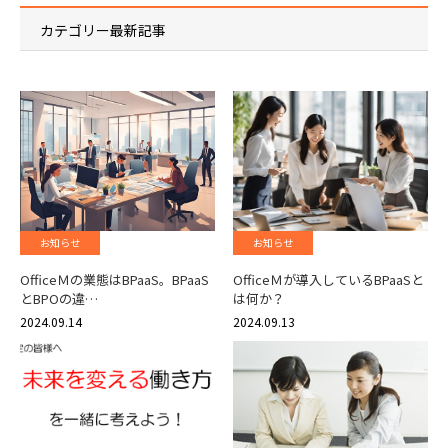
カテゴリー最新記事
お知らせ
お知らせ
OfficeＭの業態はBPaaS。BPaaS
OfficeＭが導入しているBPaaSと
とBPOの違…
は何か？
2024.09.14
2024.09.13