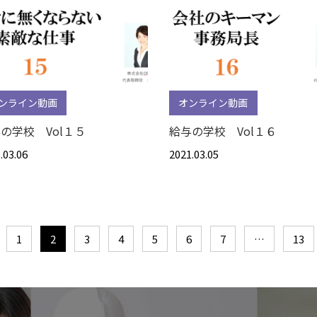
ンライン動画
オンライン動画
の学校 Vol１５
給与の学校 Vol１６
.03.06
2021.03.05
1
2
3
4
5
6
7
…
13