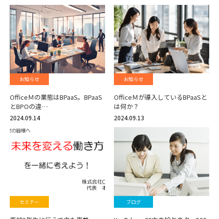
お知らせ
お知らせ
OfficeＭの業態はBPaaS。BPaaS
OfficeＭが導入しているBPaaSと
とBPOの違…
は何か？
2024.09.14
2024.09.13
セミナー
ブログ