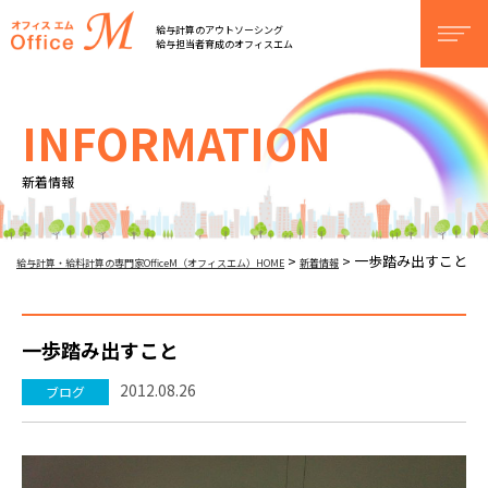
オフィスM
給与計算のアウトソーシング
men
給与担当者育成のオフィスエム
INFORMATION
新着情報
一歩踏み出すこと
>
>
給与計算・給料計算の専門家OfficeM（オフィスエム）HOME
新着情報
一歩踏み出すこと
2012.08.26
ブログ