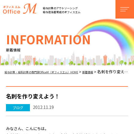
オフィスM
給与計算のアウトソーシング
men
給与担当者育成のオフィスエム
INFORMATION
新着情報
名刺を作り変えよう！
>
>
給与計算・給料計算の専門家OfficeM（オフィスエム）HOME
新着情報
名刺を作り変えよう！
2012.11.19
ブログ
みなさん、こんにちは。