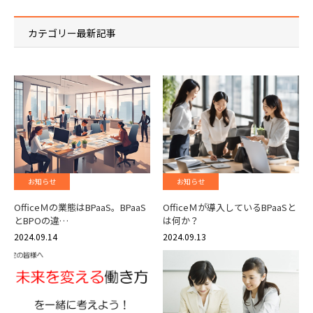
カテゴリー最新記事
お知らせ
お知らせ
OfficeＭの業態はBPaaS。BPaaS
OfficeＭが導入しているBPaaSと
とBPOの違…
は何か？
2024.09.14
2024.09.13