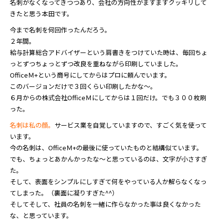
名刺がなくなってきつつあり、会社の方向性がますますクッキリして
きたと思う本田です。
今まで名刺を何回作ったんだろう。
２年間。
給与計算総合アドバイザーという肩書きをつけていた時は、毎回ちょ
っとずつちょっとずつ改良を重ねながら印刷していました。
OfficeＭ+という商号にしてからはプロに頼んでいます。
このバージョンだけで３回くらい印刷したかな～。
６月からの株式会社OfficeＭにしてからは１回だけ。でも３００枚刷
った。
名刺は私の顔。
サービス業を自覚していますので、すごく気を使って
います。
今の名刺は、OfficeＭ+の最後に使っていたものと結構似ています。
でも、ちょっとあかんかったな～と思っているのは、文字が小さすぎ
た。
そして、表面をシンプルにしすぎて何をやっている人か解らなくなっ
てしまった。（裏面に凝りすぎた^^）
そしてそして、社員の名刺を一緒に作らなかった事は良くなかった
な、と思っています。