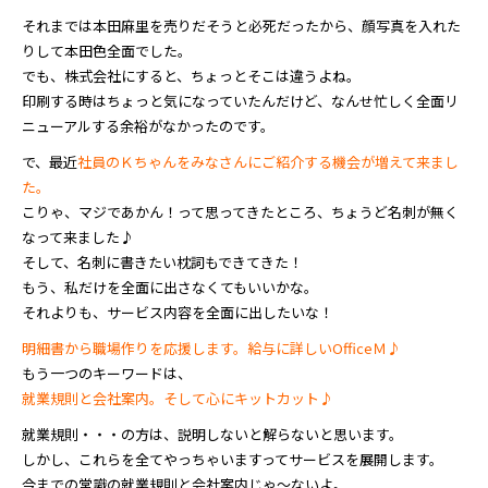
それまでは本田麻里を売りだそうと必死だったから、顔写真を入れた
りして本田色全面でした。
でも、株式会社にすると、ちょっとそこは違うよね。
印刷する時はちょっと気になっていたんだけど、なんせ忙しく全面リ
ニューアルする余裕がなかったのです。
で、最近
社員のＫちゃんをみなさんにご紹介する機会が増えて来まし
た。
こりゃ、マジであかん！って思ってきたところ、ちょうど名刺が無く
なって来ました♪
そして、名刺に書きたい枕詞もできてきた！
もう、私だけを全面に出さなくてもいいかな。
それよりも、サービス内容を全面に出したいな！
明細書から職場作りを応援します。給与に詳しいOfficeＭ♪
もう一つのキーワードは、
就業規則と会社案内。そして心にキットカット♪
就業規則・・・の方は、説明しないと解らないと思います。
しかし、これらを全てやっちゃいますってサービスを展開します。
今までの常識の就業規則と会社案内じゃ～ないよ。